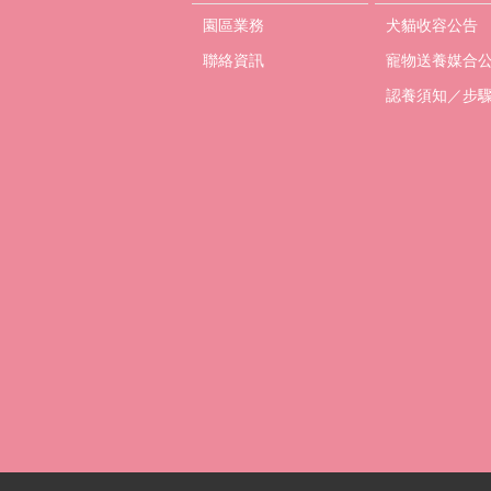
園區業務
犬貓收容公告
聯絡資訊
寵物送養媒合
認養須知／步