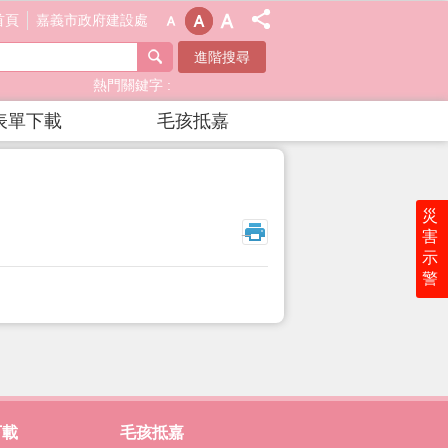
首頁
嘉義市政府建設處
進階搜尋
熱門關鍵字
表單下載
毛孩抵嘉
災
_
害
示
警
下載
毛孩抵嘉