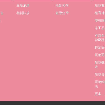
最新消息
活動相簿
寵物友
公告
相關法規
宣導短片
絕育補
驟
學校團
志工召
不適合
診斷證
特定寵
寵物死
寵物登
表
寵物資
寵物飼
表
更多...