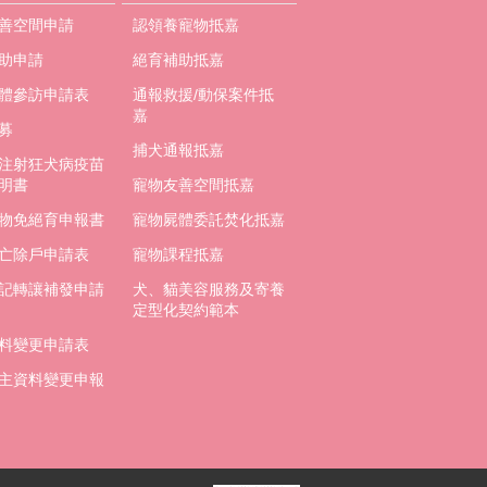
善空間申請
認領養寵物抵嘉
助申請
絕育補助抵嘉
體參訪申請表
通報救援/動保案件抵
嘉
募
捕犬通報抵嘉
注射狂犬病疫苗
明書
寵物友善空間抵嘉
物免絕育申報書
寵物屍體委託焚化抵嘉
亡除戶申請表
寵物課程抵嘉
記轉讓補發申請
犬、貓美容服務及寄養
定型化契約範本
料變更申請表
主資料變更申報