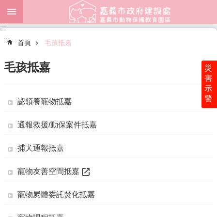
跳到主要內容區塊
:::
進
:::
階
首頁
毛孩抵嘉
搜
尋
毛孩抵嘉
災
害
示
警
認領養寵物抵嘉
園
區
簡
通報救援/動保案件抵嘉
介
捕犬通報抵嘉
認
養
寵物友善空間抵嘉
專
區
寵物屍體委託焚化抵嘉
公
告