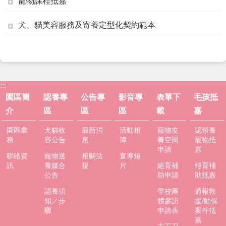
寵物課程抵嘉
專
區
犬、貓美容服務及寄養定型化契約範本
影
音
專
區
表
:::
單
園區簡
認養專
公告專
影音專
表單下
毛孩抵
下
介
區
區
區
載
嘉
載
園區業
犬貓收
最新消
活動相
寵物友
認領養
毛
務
容公告
息
簿
善空間
寵物抵
孩
申請
嘉
聯絡資
寵物送
相關法
宣導短
抵
訊
養媒合
規
片
絕育補
絕育補
嘉
公告
助申請
助抵嘉
網
認養須
學校團
通報救
站
知／步
體參訪
援/動保
驟
申請表
案件抵
導
嘉
覽