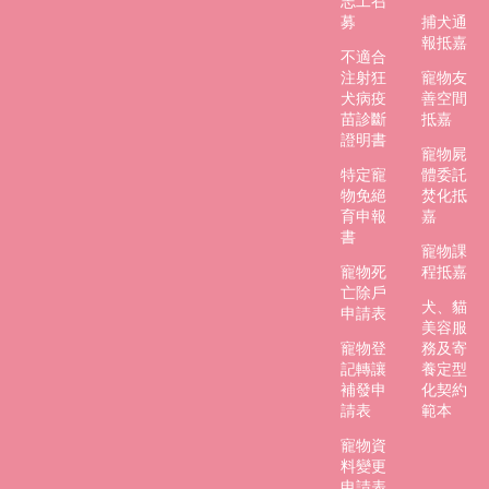
志工召
募
捕犬通
回
報抵嘉
首
不適合
注射狂
寵物友
頁
犬病疫
善空間
苗診斷
抵嘉
嘉
證明書
義
寵物屍
市
特定寵
體委託
政
物免絕
焚化抵
府
育申報
嘉
建
書
寵物課
設
寵物死
程抵嘉
處
亡除戶
犬、貓
申請表
美容服
寵物登
務及寄
記轉讓
養定型
補發申
化契約
請表
範本
寵物資
料變更
申請表