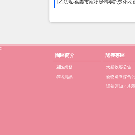
法規-嘉義市寵物屍體委託焚化收
:::
園區簡介
認養專區
園區業務
犬貓收容公告
聯絡資訊
寵物送養媒合
認養須知／步