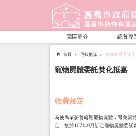
:::
跳到主要內容區塊
園區簡介
認養專
:::
首頁
毛孩抵嘉
寵物屍體委託焚
寵物屍體委託焚化抵嘉
收費規定
為使民眾妥善處理寵物屍體，避免屍
定，故於107年9月訂定寵物屍體委