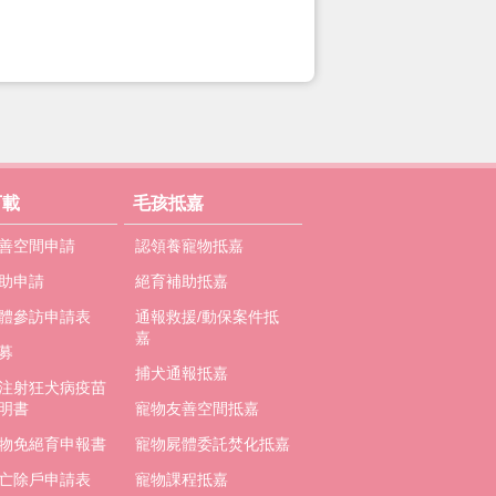
下載
毛孩抵嘉
善空間申請
認領養寵物抵嘉
助申請
絕育補助抵嘉
體參訪申請表
通報救援/動保案件抵
嘉
募
捕犬通報抵嘉
注射狂犬病疫苗
明書
寵物友善空間抵嘉
物免絕育申報書
寵物屍體委託焚化抵嘉
亡除戶申請表
寵物課程抵嘉