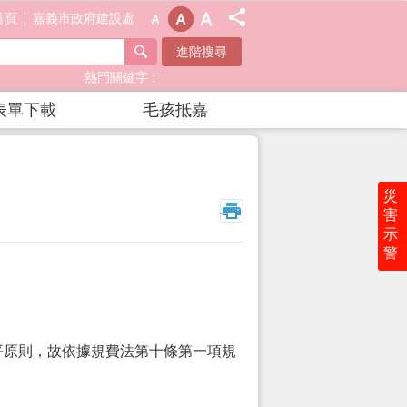
首頁
嘉義市政府建設處
進階搜尋
熱門關鍵字
表單下載
毛孩抵嘉
災
_
害
示
警
平原則，故依據規費法第十條第一項規