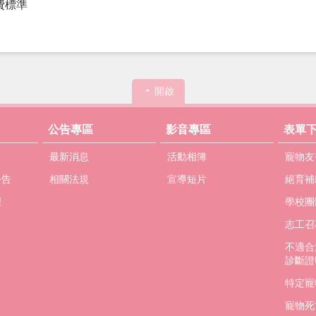
費標準
開啟
公告專區
影音專區
表單
最新消息
活動相簿
寵物友
公告
相關法規
宣導短片
絕育補
驟
學校團
志工召
不適合
診斷證
特定寵
寵物死