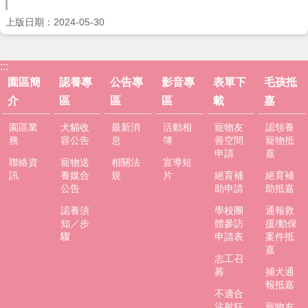
專
區
上版日期：2024-05-30
影
音
:::
專
園區簡
認養專
公告專
影音專
表單下
毛孩抵
區
介
區
區
區
載
嘉
表
園區業
犬貓收
最新消
活動相
寵物友
認領養
單
務
容公告
息
簿
善空間
寵物抵
下
申請
嘉
載
聯絡資
寵物送
相關法
宣導短
訊
養媒合
規
片
絕育補
絕育補
毛
公告
助申請
助抵嘉
孩
認養須
學校團
通報救
抵
知／步
體參訪
援/動保
嘉
驟
申請表
案件抵
嘉
網
志工召
募
捕犬通
站
報抵嘉
導
不適合
覽
注射狂
寵物友