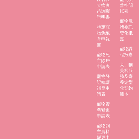
犬病疫
善空間
回
苗診斷
抵嘉
首
證明書
寵物屍
頁
特定寵
體委託
物免絕
焚化抵
嘉
育申報
嘉
義
書
市
寵物課
政
寵物死
程抵嘉
府
亡除戶
犬、貓
建
申請表
美容服
設
寵物登
務及寄
處
記轉讓
養定型
補發申
化契約
請表
範本
寵物資
料變更
申請表
寵物飼
主資料
變更申