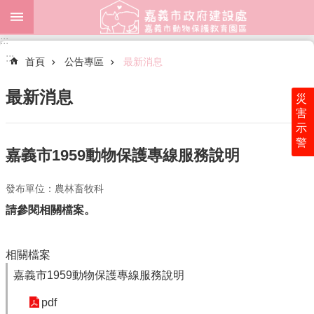
跳到主要內容區塊
:::
進
:::
階
首頁
公告專區
最新消息
搜
尋
最新消息
災
害
示
警
園
嘉義市1959動物保護專線服務說明
區
簡
發布單位：農林畜牧科
介
請參閱相關檔案。
認
養
專
相關檔案
區
嘉義市1959動物保護專線服務說明
公
pdf
告